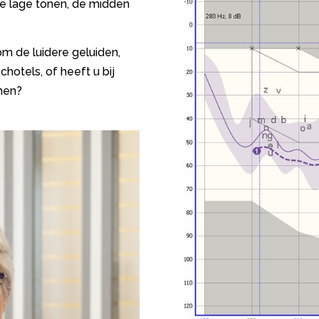
e lage tonen, de midden
om de luidere geluiden,
hotels, of heeft u bij
men?