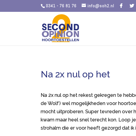
0341 - 76 81 76
info@soh2.nl
Na 2x nul op het
Na 2x nul op het rekest gekregen te hebben
de Wolf) wel mogelijkheden voor hoortoes
mocht uitproberen. Super tevreden over het
kwam maar heel snel terecht kon. Loop je v
strohalm die er voor heeft gezorgd dat i