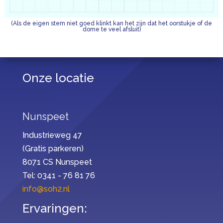
(Als de eigen stem niet goed klinkt kan het zijn dat het oorstukje of de
dome te veel afsluit)
Onze locatie
Nunspeet
Industrieweg 47
(Gratis parkeren)
8071 CS Nunspeet
Tel: 0341 - 76 81 76
info@soh2.nl
Ervaringen: