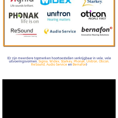
(Er zijn meerdere topmerken hoortoestellen verkrijgbaar in vele, vele
uitvoeringsvormen.
Signia
,
Widex
,
Starkey
,
Phonak,
Unitron
,
Oticon
,
ReSound
,
Audio Service
en
Bernafon
)