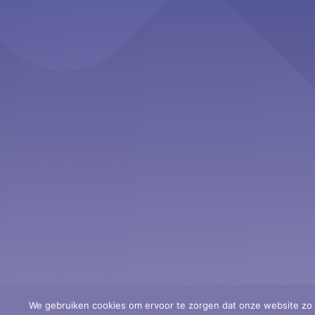
Second Opinion Hoortoestellen
- StAr e
We gebruiken cookies om ervoor te zorgen dat onze website zo s