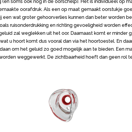
 (en soms ook nog in de oorschelp). Het is individueel op 
gemaakte oorafdruk. Als een op maat gemaakt oorstukje goed
bij een wat groter gehoorverlies kunnen dan beter worden ber
als ruisonderdrukking en richting gevoeligheid worden effec
luid zal weglekken uit het oor. Daarnaast komt er minder ge
 wat u hoort komt dus vooral dan via het hoortoestel. En da
aan om het geluid zo goed mogelijk aan te bieden. Een ma
worden weggewerkt. De zichtbaarheid hoeft dan geen rol te