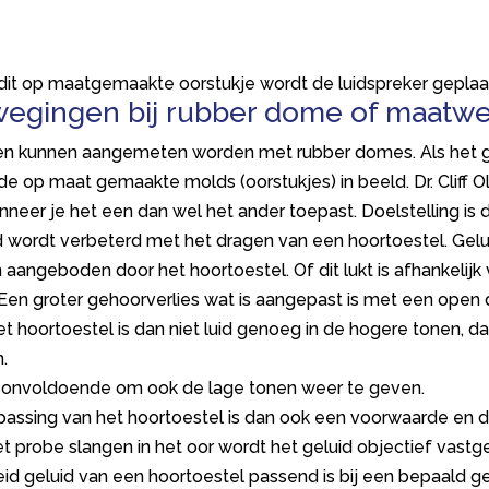
 dit op maatgemaakte oorstukje wordt de luidspreker geplaa
wegingen bij rubber dome of maatwe
zen kunnen aangemeten worden met rubber domes. Als het g
de op maat gemaakte molds (oorstukjes) in beeld. Dr. Cliff Ol
nneer je het een dan wel het ander toepast. Doelstelling is 
 wordt verbeterd met het dragen van een hoortoestel. Gelui
angeboden door het hoortoestel. Of dit lukt is afhankelij
. Een groter gehoorverlies wat is aangepast is met een open
 hoortoestel is dan niet luid genoeg in de hogere tonen, da
.
an onvoldoende om ook de lage tonen weer te geven.
assing van het hoortoestel is dan ook een voorwaarde en 
et probe slangen in het oor wordt het geluid objectief vastg
 geluid van een hoortoestel passend is bij een bepaald g