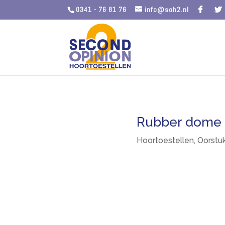
0341 - 76 81 76
info@soh2.nl
Rubber dome 
Hoortoestellen
,
Oorstu