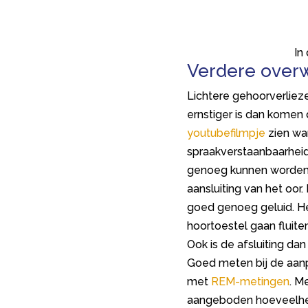
In
Verdere over
Lichtere gehoorverlie
ernstiger is dan komen 
youtubefilmpje
zien wa
spraakverstaanbaarheid
genoeg kunnen worden a
aansluiting van het oor
goed genoeg geluid. Het
hoortoestel gaan fluiten
Ook is de afsluiting d
Goed meten bij de aanp
met
REM-metingen
. M
aangeboden hoeveelheid