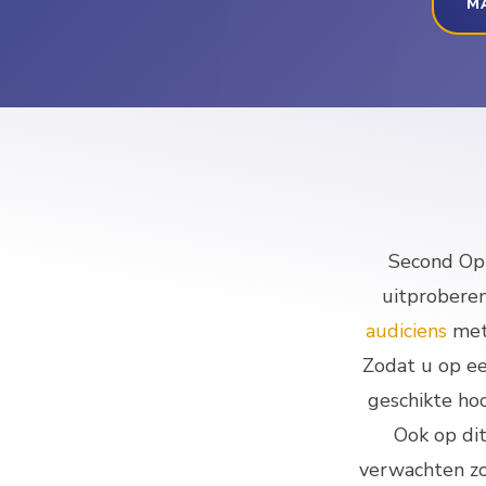
MA
Second Opi
uitproberen
audiciens
met 
Zodat u op e
geschikte ho
Ook op dit
verwachten zo