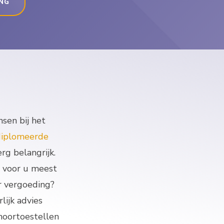
ING
sen bij het
iplomeerde
rg belangrijk.
e voor u meest
r vergoeding?
lijk advies
hoortoestellen