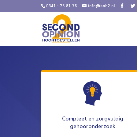
0341 - 76 81 76
info@soh2.nl
Compleet en zorgvuldig
gehooronderzoek