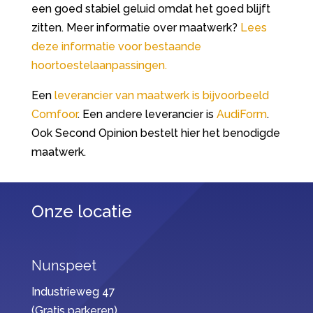
een goed stabiel geluid omdat het goed blijft
zitten. Meer informatie over maatwerk?
Lees
deze informatie voor bestaande
hoortoestelaanpassingen.
Een
leverancier van maatwerk is bijvoorbeeld
Comfoor
. Een andere leverancier is
AudiForm
.
Ook Second Opinion bestelt hier het benodigde
maatwerk.
Onze locatie
Nunspeet
Industrieweg 47
(Gratis parkeren)